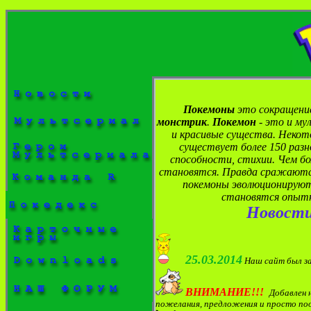
Покемоны
это сокращение
монстрик
.
Покемон
- это и мул
и красивые существа. Некото
существует более 150 раз
способности, стихии. Чем б
становятся. Правда сражаютс
покемоны эволюционируют 
становятся опытне
Новости
25.03.2014
Наш сайт был за
ВНИМАНИЕ!!!
Добавлен 
пожелания, предложения и просто по