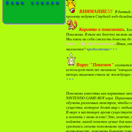
ВНИМАНИЕ!!!
В данный 
проекту ведутся Студией web-дизайна
Коротко о покемонах
.
Хот
Покемоны. В том же Internet можно н
Мы взяли на себя смелость донести д
World
-
Official Pokemon Site
.
Итак, от
миллионов?
продолжение
>>>
Вирус "Покемон"
охотится 
использует тот же механизм "эмоциона
теперь мишенью стали не жаждущие л
>>>
Покемоны известны как карманные монс
NINTENDO GAME-BOY игра. Первичная 
обучать различных монстров, чтобы 
существа, которые делят мир с людьм
В мире в настоящее время существует 
и воевать с ними всеми! Это, конечно,
поймете, какой покемон лучше для ка
сражаясь своими покемонами против д
возможности; покемоны бывают самым