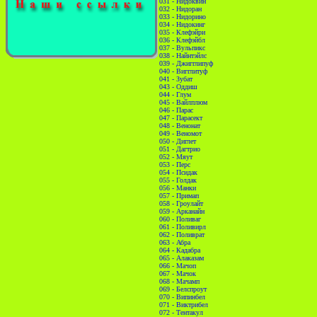
031 - Нидоквин
032 - Нидоран
033 - Нидорино
034 - Нидокинг
035 - Клефэйри
036 - Клефэйбл
037 - Вульпикс
038 - Найнтэйлс
039 - Джигглипуф
040 - Вигглитуф
041 - Зубат
043 - Оддиш
044 - Глум
045 - Вайлплюм
046 - Парас
047 - Парасект
048 - Венонат
049 - Веномот
050 - Диглет
051 - Дагтрио
052 - Мяут
053 - Перс
054 - Псидак
055 - Голдак
056 - Манки
057 - Примап
058 - Гроулайт
059 - Арканайн
060 - Поливаг
061 - Поливирл
062 - Поливрат
063 - Абра
064 - Кадабра
065 - Алаказам
066 - Мачоп
067 - Мачок
068 - Мачамп
069 - Белспроут
070 - Випинбел
071 - Виктрибел
072 - Тентакул