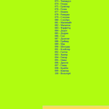
073 - Тентакрул
074 - Геодуд
075 - Грэвелер
076 - Голем
077 - Понита
078 - Рапидаш
079 - Слоупок
080 - Слоубро
081 - Магнемайт
082 - Магнетон
083 - Фарфетчд
084 - Додуо
085 - Додрио
086 - Сил
087 - Дьюгонг
088 - Граймер
089 - Мак
090 - Шеллдер
091 - Клойстер
092 - Гастли
093 - Хонтер
094 - Генгар
095 - Оникс
096 - Дроузи
097 - Гипно
098 - Крабби
099 - Кинглер
100 - Вольторб
//