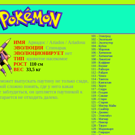
101 - Электрод
102 - Эксегкьют
ИМЯ
Ариадос /
Ariados
/
Ariadosu
103 - Эксегкутор
104 - Кубон
ЭВОЛЮЦИЯ
Спинарак
105 - Маровак
ЭВОЛЮЦИОНИРУЕТ
нет
106 - Хитмонли
107 - Хитмончан
ТИП
ядовитое насекомое
108 - Ликитунг
109 - Коффинг
РОСТ
110 см
110 - Визинг
ВЕС
33,5 кг
111 - Райхорн
112 - Райдон
113 - Ченси
114 - Тангела
может выпускать паутину не только сзади,
115 - Кангасхан
ой сложно понять, где у него какая
116 - Хорси
117 - Сидра
е заблудиться, он цепляется паутинкой к
118 - Голдин
119 - Сикинг
тарается не отходить далеко.
120 - Старю
121 - Старми
122 - Мистер Майм
123 - Скайтер
124 - Джинкс
125 - Электабуз
126 - Магмар
127 - Пинсир
128 - Таурос
129 - Маджикарп
130 - Гиарадос