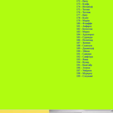
172 - Пичу
173 - Клефа
174 - Игглибуф
175 - Тогэпи
176 - Тогэтик
177 - Нату
178 - Ксату
179 - Мэрип
180 - Флааффи
181 - Амфарос
182 - Белоссом
183 - Мэрил
184 - Адзумэрил
185 - Судовудо
186 - Политоид
187 - Хоппип
188 - Скиплум
189 - Джамплуф
190 - Эйпом
191 - Санкерн
192 - Санфлора
193 - Янма
194 - Вупер
195 - Квагсайр
196 - Эспеон
197 - Умбреон
198 - Муркроу
199 - Слоукинг