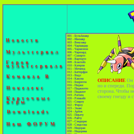
001 - Бульбазавр
002 - Ивизавр
003 - Венузавр
004 - Чармандер
005 - Чармелеон
006 - Чаризард
007 - Сквиртл
008 - Вартортл
009 - Бластойз
010 - Катерпи
011 - Метапод
012 - Баттерфри
013 - Видл
014 - Какуна
ОПИСАНИЕ
Он 
015 - Бидрилла
но и спереди. Пор
016 - Пиджи
017 - Пиджеотто
сторона. Чтобы н
018 - Пиджеот
019 - Раттата
своему гнезду и с
020 - Рэтикейт
021 - Спироу
022 - Фироу
023 - Эканс
024 - Арбок
025 - Пикачу
026 - Райчу
027 - Сэндшрю
028 - Сэндслэш
029 - Нидоран
030 - Нидорина