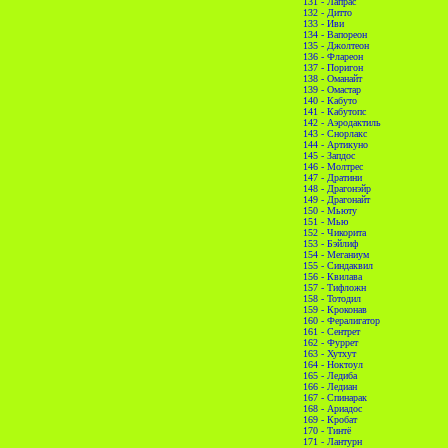
131 - Лапрас
132 - Дитто
133 - Иви
134 - Вапореон
135 - Джолтеон
136 - Флареон
137 - Поригон
138 - Оманайт
139 - Омастар
140 - Кабуто
141 - Кабутопс
142 - Аэродактиль
143 - Снорлакс
144 - Артикуно
145 - Запдос
146 - Молтрес
147 - Дратини
148 - Драгонэйр
149 - Драгонайт
150 - Мьюту
151 - Мью
152 - Чикорита
153 - Бэйлиф
154 - Меганиум
155 - Синдаквил
156 - Квилава
157 - Тифложн
158 - Тотодил
159 - Кроконав
160 - Фералигатор
161 - Сентрет
162 - Фуррет
163 - Хутхут
164 - Ноктоул
165 - Ледиба
166 - Ледиан
167 - Спинарак
168 - Ариадос
169 - Кробат
170 - Тинтё
171 - Лантурн