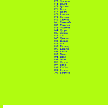
073 - Тентакрул
074 - Геодуд
075 - Грэвелер
076 - Голем
077 - Понита
078 - Рапидаш
079 - Слоупок
080 - Слоубро
081 - Магнемайт
082 - Магнетон
083 - Фарфетчд
084 - Додуо
085 - Додрио
086 - Сил
087 - Дьюгонг
088 - Граймер
089 - Мак
090 - Шеллдер
091 - Клойстер
092 - Гастли
093 - Хонтер
094 - Генгар
095 - Оникс
096 - Дроузи
097 - Гипно
098 - Крабби
099 - Кинглер
100 - Вольторб
//