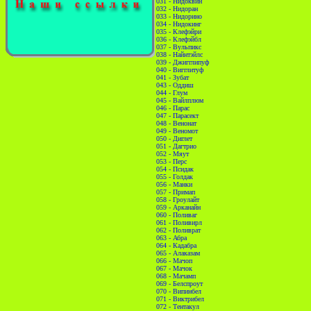
031 - Нидоквин
032 - Нидоран
033 - Нидорино
034 - Нидокинг
035 - Клефэйри
036 - Клефэйбл
037 - Вульпикс
038 - Найнтэйлс
039 - Джигглипуф
040 - Вигглитуф
041 - Зубат
043 - Оддиш
044 - Глум
045 - Вайлплюм
046 - Парас
047 - Парасект
048 - Венонат
049 - Веномот
050 - Диглет
051 - Дагтрио
052 - Мяут
053 - Перс
054 - Псидак
055 - Голдак
056 - Манки
057 - Примап
058 - Гроулайт
059 - Арканайн
060 - Поливаг
061 - Поливирл
062 - Поливрат
063 - Абра
064 - Кадабра
065 - Алаказам
066 - Мачоп
067 - Мачок
068 - Мачамп
069 - Белспроут
070 - Випинбел
071 - Виктрибел
072 - Тентакул