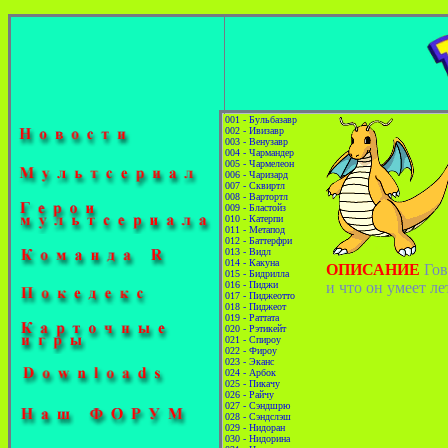
001 - Бульбазавр
002 - Ивизавр
003 - Венузавр
004 - Чармандер
005 - Чармелеон
006 - Чаризард
007 - Сквиртл
008 - Вартортл
009 - Бластойз
010 - Катерпи
011 - Метапод
012 - Баттерфри
013 - Видл
014 - Какуна
ОПИСАНИЕ
Гов
015 - Бидрилла
016 - Пиджи
и что он умеет ле
017 - Пиджеотто
018 - Пиджеот
019 - Раттата
020 - Рэтикейт
021 - Спироу
022 - Фироу
023 - Эканс
024 - Арбок
025 - Пикачу
026 - Райчу
027 - Сэндшрю
028 - Сэндслэш
029 - Нидоран
030 - Нидорина