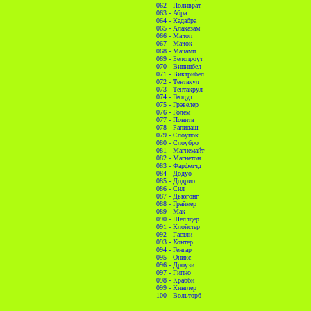
062 - Поливрат
063 - Абра
064 - Кадабра
065 - Алаказам
066 - Мачоп
067 - Мачок
068 - Мачамп
069 - Белспроут
070 - Випинбел
071 - Виктрибел
072 - Тентакул
073 - Тентакрул
074 - Геодуд
075 - Грэвелер
076 - Голем
077 - Понита
078 - Рапидаш
079 - Слоупок
080 - Слоубро
081 - Магнемайт
082 - Магнетон
083 - Фарфетчд
084 - Додуо
085 - Додрио
086 - Сил
087 - Дьюгонг
088 - Граймер
089 - Мак
090 - Шеллдер
091 - Клойстер
092 - Гастли
093 - Хонтер
094 - Генгар
095 - Оникс
096 - Дроузи
097 - Гипно
098 - Крабби
099 - Кинглер
100 - Вольторб
//