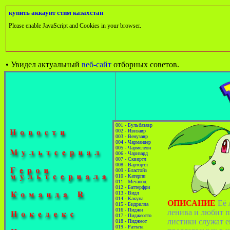
купить аккаунт стим казахстан
Please enable JavaScript and Cookies in your browser.
•
Увидел актуальный
веб-сайт
отборных советов.
001 - Бульбазавр
002 - Ивизавр
003 - Венузавр
004 - Чармандер
005 - Чармелеон
006 - Чаризард
007 - Сквиртл
008 - Вартортл
009 - Бластойз
010 - Катерпи
011 - Метапод
012 - Баттерфри
013 - Видл
014 - Какуна
ОПИСАНИЕ
Её 
015 - Бидрилла
016 - Пиджи
ленива и любит п
017 - Пиджеотто
листики служат е
018 - Пиджеот
019 - Раттата