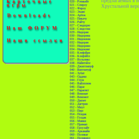
предлагаемых в н
020 - Рэтикейт
021 - Спироу
Хрустальной вер
022 - Фироу
023 - Эканс
024 - Арбок
025 - Пикачу
026 - Райчу
027 - Сэндшрю
028 - Сэндслэш
029 - Нидоран
030 - Нидорина
031 - Нидоквин
032 - Нидоран
033 - Нидорино
034 - Нидокинг
035 - Клефэйри
036 - Клефэйбл
037 - Вульпикс
038 - Найнтэйлс
039 - Джигглипуф
040 - Вигглитуф
041 - Зубат
043 - Оддиш
044 - Глум
045 - Вайлплюм
046 - Парас
047 - Парасект
048 - Венонат
049 - Веномот
050 - Диглет
051 - Дагтрио
052 - Мяут
053 - Перс
054 - Псидак
055 - Голдак
056 - Манки
057 - Примап
058 - Гроулайт
059 - Арканайн
060 - Поливаг
061 - Поливирл